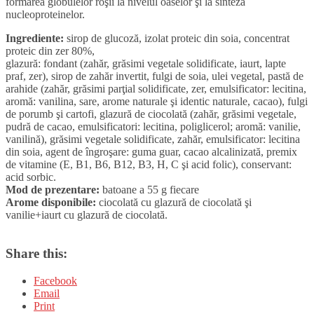
formarea globulelor roşii la nivelul oaselor şi la sinteza
nucleoproteinelor.
Ingrediente:
sirop de glucoză, izolat proteic din soia, concentrat
proteic din zer 80%,
glazură: fondant (zahăr, grăsimi vegetale solidificate, iaurt, lapte
praf, zer), sirop de zahăr invertit, fulgi de soia, ulei vegetal, pastă de
arahide (zahăr, grăsimi parţial solidificate, zer, emulsificator: lecitina,
aromă: vanilina, sare, arome naturale şi identic naturale, cacao), fulgi
de porumb şi cartofi, glazură de ciocolată (zahăr, grăsimi vegetale,
pudră de cacao, emulsificatori: lecitina, poliglicerol; aromă: vanilie,
vanilină), grăsimi vegetale solidificate, zahăr, emulsificator: lecitina
din soia, agent de îngroşare: guma guar, cacao alcalinizată, premix
de vitamine (E, B1, B6, B12, B3, H, C şi acid folic), conservant:
acid sorbic.
Mod de prezentare:
batoane a 55 g fiecare
Arome disponibile:
ciocolată cu glazură de ciocolată şi
vanilie+iaurt cu glazură de ciocolată.
Share this:
Facebook
Email
Print