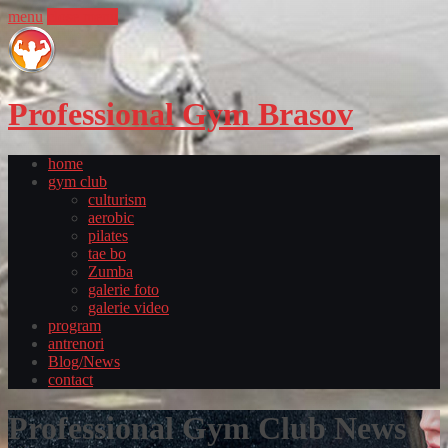
menu
close menu
Professional Gym Brasov
home
gym club
culturism
aerobic
pilates
tae bo
Zumba
galerie foto
galerie video
program
antrenori
Blog/News
contact
Professional Gym Club News