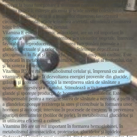
serveşte la buna funcţionare a sistemului nervos central; stimulează
secreţia gastrică; măreşte glicemia şi scade nivelul colesterolului;
menţine sănătatea pielii şi a ţesuturilor digestive; favorizează
circulaţia cerebrală; scade tensiunea arterială; stimulează eliminarea
bilei; înlesneşte asimilarea fierului.
Vitamina E este un puternic antioxidant, are un rol important în
protejarea vitaminei A, a carotenilor şi a uleiurilor vegetale. Intervine
favorabil în reproducere, în asigurarea funcţionării normale a
glandelor sexuale şi a celor endocrine, înlesneşte depozitarea
glicogenului în ficat şi în muşchi, inclusiv în muşchiul cardiac. Este
implicată în metabolismul grăsimilor, al calciului şi al fosforului, dar
şi în sinteza proteinelor.
Vitamina B5 are rol in metabolismul celular şi, împreună cu alte
vitamine, contribuie la dezvoltarea energiei provenite din glucide,
grăsimi şi proteine. Participă la menţinerea stării de sănătate a
aparatului digestiv şi a ficatului. Stimulează activitatea diferitelor
glande şi sporeşte producţia de hormoni a suprarenalelor. Este
indispensabil pentru a menţine starea de sănătate a nervilor, a pielii si
a glandelor;sporeşte rezistenţa la stres şi contribuie la formarea unor
hormoni şi anticorpi; intervine în procesele de creştere, în prevenirea
apariţiei dermatitelor (bolilor de piele), în metabolismul glucidelor şi
în utilizarea eficientă a colinei.
Vitamina B6 are un rol important în formarea hemoglobinei, în
metabolismul aminoacizilor, proteinelor, glucidelor şi lipidelor