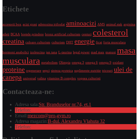
Etichete
aminoacizi
accesorii box
acizi grasi
adenozina trifosfat
AMS
animal stak
arginina
colesterol
atleti
BCAA
bretele prindere
bronz artificial culturism
centuri
creatina
energie
culoare culturism
culturism
DHT
ficat
forta musculara
masa
hormoni anabolici
izoleucina
jan tana
L-taurina
legal power
mad max
manusi
musculara
metabolism
Olimpia
omega 3
omega 6
omega 9
oxidant
proteine
ulei de
regenerare
sepci
sinteza proteica
suplimente nutritie
tricouri
canepa
universal
valina
vitamine B complex
vopsea culturisti
Contacteaza-ne:
Adresa sala:
Str. Branduselor nr.74, et.1
Telefon:
0368 439 433
Email:
mezcom@pro-gym.ro
Adresa magazin:
B-dul. Alexandru Vlahuta 32
Telefon:
0268 478 845