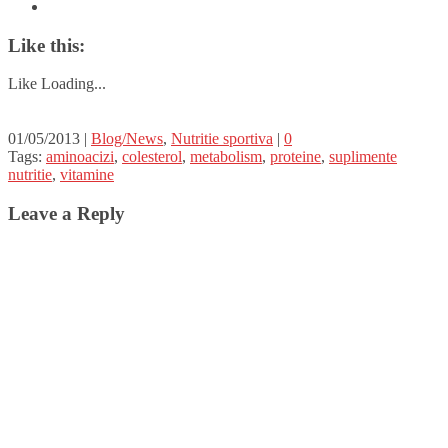
Like this:
Like
Loading...
01/05/2013 |
Blog/News
,
Nutritie sportiva
|
0
Tags:
aminoacizi
,
colesterol
,
metabolism
,
proteine
,
suplimente
nutritie
,
vitamine
Leave a Reply