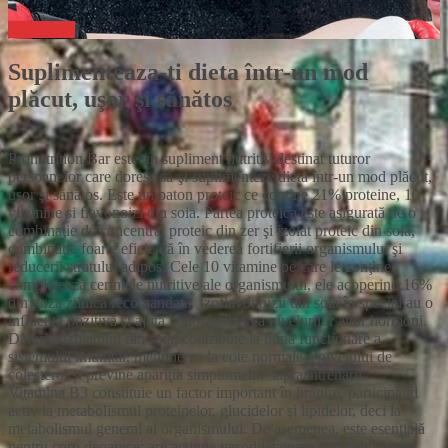
Join Now!
Suplimenteaza-ti dieta într-un mod
plăcut, uşor şi sănătos
Pronutrition Bar este un supliment nutritiv destinat tuturor
persoanelor care doresc să-şi suplimenteze dieta într-un mod plăcut,
uşor şi sănătos. Este un baton proteic ce conţine 21% proteine, 10
vitamine si flavonoizi din soia. Partea proteica este asigurată de o
combinaţie de concentrat proteic din zer şi izolat proteic din soia,
combinaţie foarte eficientă în vederea fortifierii organismului şi
reducerii stratului adipos. Cele 10 vitamine pe care le conţine
completează cerinţele nutritive ale organismului, ele acoperind 16%
din doza zilnică recomandată. Izoflavonoizii din soia în special au o
influenţă pozitivă şi ajută la normalizarea nivelurilor altor hormoni.
Datorită izolatului din soia, contribuie la buna funcţionare a
sistemului imunitar, menţinerea la cote normale a nivelului de
colesterol şi previne apariţia simptomelor supraantrenării.
Vitamina B3 constituie un factor important în hrănire, participând
activ la metabolismul proteinelor, glucidelor şi lipidelor, deci la
metabolismul general al organismului. De asemenea, este esenţială
pentru corp deoarece: are acţiune vasodilatatoare la nivelul pielii;