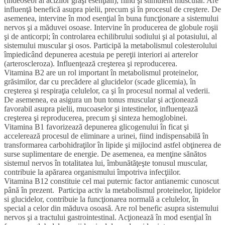
(îndeosebi al acizilor graşi esenţiali), fiind şi stimulent muscular. Are
influenţă benefică asupra pielii, precum şi în procesul de creştere. De
asemenea, intervine în mod esenţial în buna funcţionare a sistemului
nervos şi a măduvei osoase. Intervine în producerea de globule roşii
şi de anticorpi; în controlarea echilibrului sodiului şi al potasiului, al
sistemului muscular şi osos. Participă la metabolismul colesterolului
împiedicând depunerea acestuia pe pereţii interiori ai arterelor
(arteroscleroza). Influenţează creşterea şi reproducerea.
Vitamina B2 are un rol important în metabolismul proteinelor,
grăsimilor, dar cu precădere al glucidelor (scade glicemia), în
creşterea şi respiraţia celulelor, ca şi în procesul normal al vederii.
De asemenea, ea asigura un bun tonus muscular şi acţionează
favorabil asupra pielii, mucoaselor şi intestinelor, influenţează
creşterea şi reproducerea, precum şi sinteza hemoglobinei.
Vitamina B1 favorizează depunerea glicogenului în ficat şi
accelerează procesul de eliminare a urinei, fiind indispensabilă în
transformarea carbohidraţilor în lipide şi mijlocind astfel obţinerea de
surse suplimentare de energie. De asemenea, ea menţine sănătos
sistemul nervos în totalitatea lui, îmbunătăţeşte tonusul muscular,
contribuie la apărarea organismului împotriva infecţiilor.
Vitamina B12 constituie cel mai puternic factor antianemic cunoscut
până în prezent. Participa activ la metabolismul proteinelor, lipidelor
si glucidelor, contribuie la funcţionarea normală a celulelor, în
special a celor din măduva osoasă. Are rol benefic asupra sistemului
nervos şi a tractului gastrointestinal. Acţionează în mod esenţial în