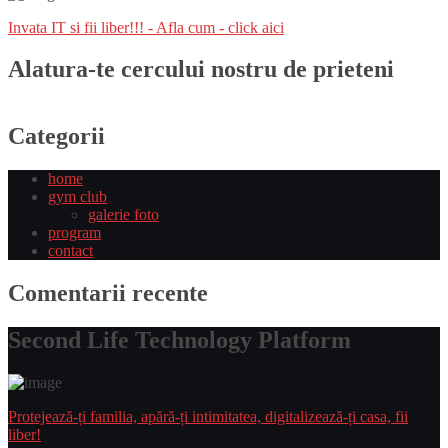
Invata IT si fii liber!!! - Afla cum - click aici
Alatura-te cercului nostru de prieteni
Categorii
home
gym club
galerie foto
program
contact
Comentarii recente
Second Life Technology Platform
Protejează-ți familia, apără-ți intimitatea, digitalizează-ți casa, fii
liber!