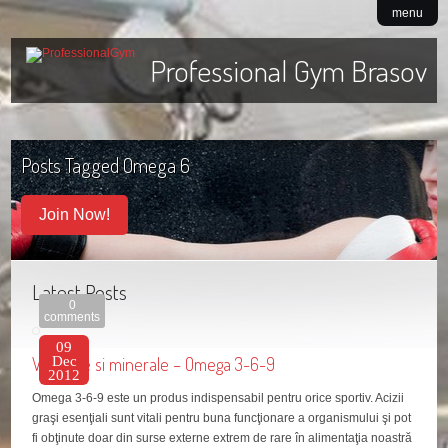
menu
Professional Gym Brasov
Posts Tagged
Omega 6
Join Now!
Latest Posts
0
comments
09
Vitamine si minerale – Omega 3-6-9
Dec
2012
Omega 3-6-9 este un produs indispensabil pentru orice sportiv. Acizii
graşi esenţiali sunt vitali pentru buna funcţionare a organismului şi pot
fi obţinute doar din surse externe extrem de rare în alimentaţia noastră