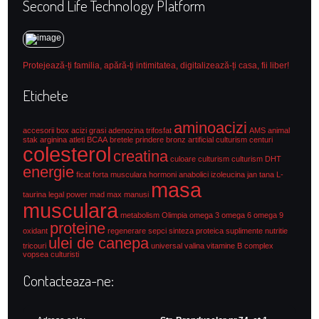
Second Life Technology Platform
Protejează-ți familia, apără-ți intimitatea, digitalizează-ți casa, fii liber!
Etichete
aminoacizi
accesorii box
acizi grasi
adenozina trifosfat
AMS
animal
stak
arginina
atleti
BCAA
bretele prindere
bronz artificial culturism
centuri
colesterol
creatina
culoare culturism
culturism
DHT
energie
ficat
forta musculara
hormoni anabolici
izoleucina
jan tana
L-
masa
taurina
legal power
mad max
manusi
musculara
metabolism
Olimpia
omega 3
omega 6
omega 9
proteine
oxidant
regenerare
sepci
sinteza proteica
suplimente nutritie
ulei de canepa
tricouri
universal
valina
vitamine B complex
vopsea culturisti
Contacteaza-ne: