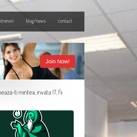
ntrenori
blog/news
contact
Join Now!
eaza-ti mintea, invata IT, fii