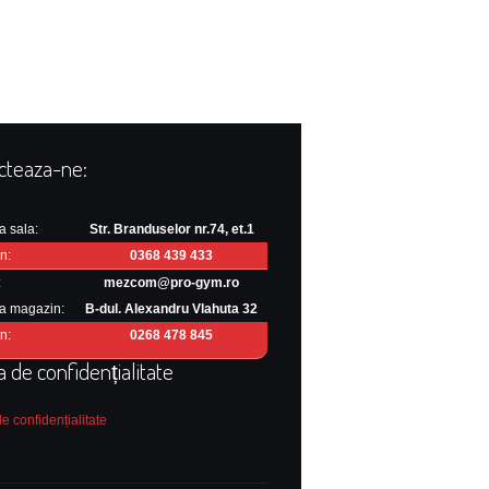
cteaza-ne:
a sala:
Str. Branduselor nr.74, et.1
n:
0368 439 433
:
mezcom@pro-gym.ro
a magazin:
B-dul. Alexandru Vlahuta 32
n:
0268 478 845
ca de confidențialitate
de confidențialitate