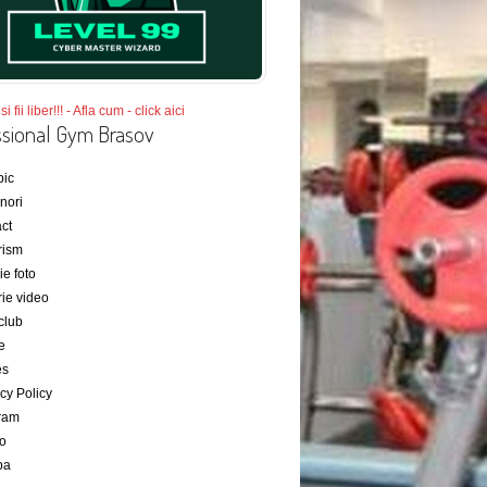
si fii liber!!! - Afla cum - click aici
ssional Gym Brasov
bic
nori
ct
rism
ie foto
rie video
club
e
es
cy Policy
ram
bo
ba