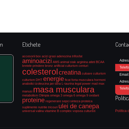
rm
Etichete
Conta
accesorii box
acizi grasi
adenozina trifosfat
aminoacizi
Adres
AMS
animal stak
arginina
atleti
BCAA
bretele prindere
bronz artificial culturism
centuri
Telefo
colesterol
creatina
culoare culturism
Email
energie
culturism
DHT
ficat
forta musculara
hormoni
Adres
anabolici
izoleucina
jan tana
L-taurina
legal power
mad max
masa musculara
Telefo
manusi
metabolism
Olimpia
omega 3
omega 6
omega 9
oxidant
Politi
proteine
regenerare
sepci
sinteza proteica
ulei de canepa
suplimente nutritie
tricouri
Politica 
universal
valina
vitamine B complex
vopsea culturisti