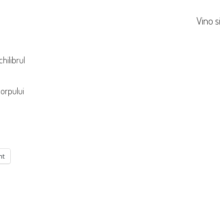
Vino si
hilibrul
orpului
nt