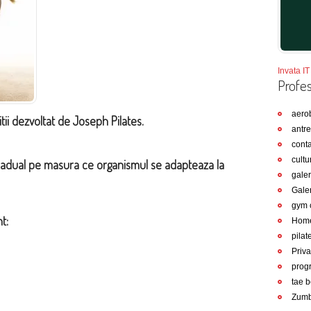
Invata IT 
Profe
aero
tii dezvoltat de Joseph Pilates.
antre
conta
cultu
a gradual pe masura ce organismul se adapteaza la
galer
Gale
gym 
t:
Hom
pilat
Priva
prog
tae 
Zum