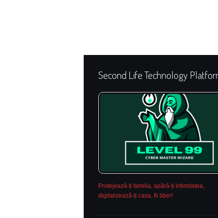
Second Life Technology Platfo
Protejează-ți familia, apără-ți intimitatea,
digitalizează-ți casa, fii liber!