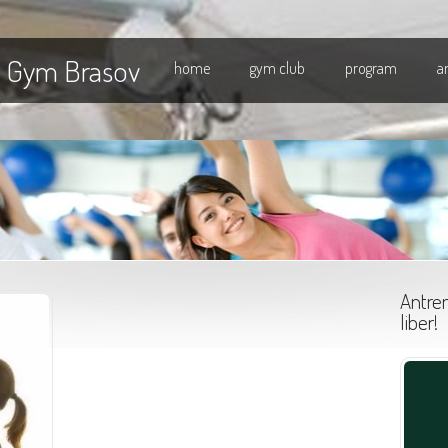
l Gym Brasov
home
gym club
program
a
Antren
liber!