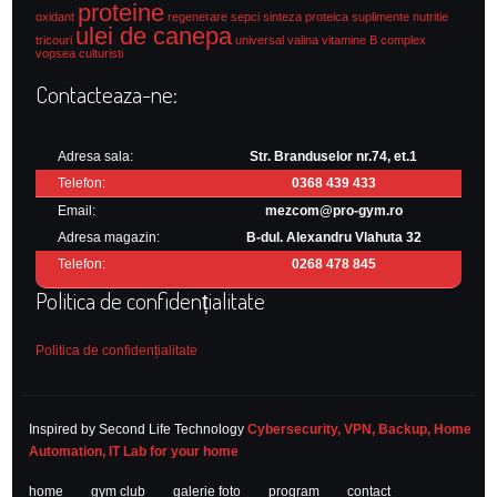
proteine
oxidant
regenerare
sepci
sinteza proteica
suplimente nutritie
ulei de canepa
tricouri
universal
valina
vitamine B complex
vopsea culturisti
Contacteaza-ne:
Adresa sala:
Str. Branduselor nr.74, et.1
Telefon:
0368 439 433
Email:
mezcom@pro-gym.ro
Adresa magazin:
B-dul. Alexandru Vlahuta 32
Telefon:
0268 478 845
Politica de confidențialitate
Politica de confidențialitate
Inspired by Second Life Technology
Cybersecurity, VPN, Backup, Home
Automation, IT Lab for your home
home
gym club
galerie foto
program
contact