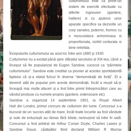
culturismului este ca printr-un
sistem de exercitii efectuate cu
diferite ingreuieri (gantere,
haltere) si cu ajutorul unor
aparate specifice sa dezvolte un
corp sanatos, puternic, frumos cu
o musculatura armonioasa si
proportionata, vizibil conturata si
bine reliefata.
Începuturile culturismului au avut loc între anii 1880 și 1930.
Culturismul nu a existat până spre sfârșitul secolului al XIX-lea, când a
început să fie popularizat de Eugen Sandow, cuoscut ca “părintele
culturismului”. Sandow este creditat ca pionier al acestui sportdatorită
faptului că și-a etalat fizicul în diverse “demonstrații de forță”. El a
devenit atât de popular prin aceste demonstrații, încât a reușit să-și
înceapă mai multe afaceri și a fost între primii întreprinzători care au
vândut produse cu numele propriu (gantere, extensoare etc).
Sandow a organizat 14 septembrie 1901, la Royal Albert
Hall din Londra, primul concurs de culturism din lume. Concursul s-a
bucurat de un succes atât de mare, încât toate locurile au fost vândute
și sute de entuziaști au rămas fără bilete, nereușind să intre în sală.
Concursul a fost arbitrat de Arthur Conan Doyle, Charles Lawes și
Sandow însuși, câștigător fiind declarat William R Murray