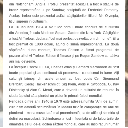
din Nottingham, Anglia. Trofeul prezentat acestuia a fost o statuie de
bronz reprezentând-ul pe Sandow, sculptată de Frederick Pomeroy.
Același trofeu este prezentat astăzi câștigătorilor titlului Mr. Olympia,
titlul suprem în culturism.
La 16 ianuarie 1904 a avut loc primul mare concurs de culturism
din America, în sala Madison Square Garden din New York. Câștigător
a fost Al Treloar, declarat “cel mai perfect dezvoltat om din lume”. El a
fost premiat cu 1000 dolari, atunci o sumă impresionantă. La două
săptămâni dupa concurs, Thomas Edison a filmat programul de
pozare al lui Al Treloar. Edison îl filmase și pe Eugen Sandow cu câțiva
ani mai devreme.
La începutul secolului XX, Charles Atlas și Bernard Macfadden au fost
foarte populari și au continuat să promoveze culturismul în lume. Alți
culturiști faimoși din acele timpuri au fost: Louis Cyr, Siegmund
Breitbart, Georg Hackenschmidt, Sig Klein, Alois P. Swoboda, Gustav
Fristensky și Alan C. Mead, care a devenit un culturist de renume în
ciuda faptului că a pierdut un picior în primul război mondial.
Perioada dintre anii 1940 și 1970 este adesea numită “Anii de aur” în
culturism datorită schimbărilor în idealul fizic în comparație de anii de
pionierat – masa musculară mai proeminentă, ca de altfel și simetria și
definirea musculară. Schimbarea a fost influențată și de tulburările de
dinaintea celui de-al doilea război mondial, care au inspirat un număr