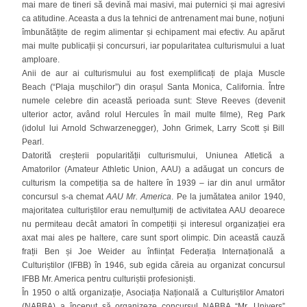
mai mare de tineri să devină mai masivi, mai puternici și mai agresivi
ca atitudine. Aceasta a dus la tehnici de antrenament mai bune, noțiuni
îmbunătățite de regim alimentar și echipament mai efectiv. Au apărut
mai multe publicații și concursuri, iar popularitatea culturismului a luat
amploare.
Anii de aur ai culturismului au fost exemplificați de plaja Muscle
Beach (“Plaja mușchilor”) din orașul Santa Monica, California. Între
numele celebre din această perioada sunt: Steve Reeves (devenit
ulterior actor, având rolul Hercules în mail multe filme), Reg Park
(idolul lui Arnold Schwarzenegger), John Grimek, Larry Scott și Bill
Pearl.
Datorită creșterii popularității culturismului, Uniunea Atletică a
Amatorilor (Amateur Athletic Union, AAU) a adăugat un concurs de
culturism la competiția sa de haltere în 1939 – iar din anul următor
concursul s-a chemat
AAU Mr. America
. Pe la jumătatea anilor 1940,
majoritatea culturiștilor erau nemulțumiți de activitatea AAU deoarece
nu permiteau decât amatori în competiții și interesul organizației era
axat mai ales pe haltere, care sunt sport olimpic. Din această cauză
frații Ben și Joe Weider au înființat Federația Internațională a
Culturiștilor (IFBB) în 1946, sub egida căreia au organizat concursul
IFBB Mr. America pentru culturiștii profesioniști.
În 1950 o altă organizație, Asociația Națională a Culturiștilor Amatori
(NABBA) a început să organizeze concursul NABBA “Mr. Univers”