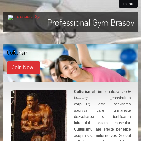
menu
Professional Gym Brasov
Culturism
Join Now!
Culturismul
(în engleză
body
building
„construirea
corpului”) este activitatea
sportiva care urmareste
dezvoltarea si fortificarea
intregului sistem muscular.
Culturismul are efecte benefice
asupra sistemului nervos. Scopul