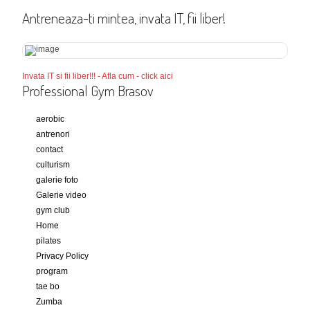
Antreneaza-ti mintea, invata IT, fii liber!
Invata IT si fii liber!!! - Afla cum - click aici
Professional Gym Brasov
aerobic
antrenori
contact
culturism
galerie foto
Galerie video
gym club
Home
pilates
Privacy Policy
program
tae bo
Zumba