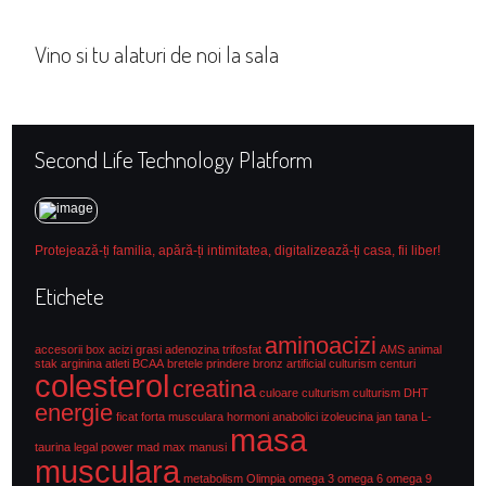
Vino si tu alaturi de noi la sala
Second Life Technology Platform
Protejează-ți familia, apără-ți intimitatea, digitalizează-ți casa, fii liber!
Etichete
aminoacizi
accesorii box
acizi grasi
adenozina trifosfat
AMS
animal
stak
arginina
atleti
BCAA
bretele prindere
bronz artificial culturism
centuri
colesterol
creatina
culoare culturism
culturism
DHT
energie
ficat
forta musculara
hormoni anabolici
izoleucina
jan tana
L-
masa
taurina
legal power
mad max
manusi
musculara
metabolism
Olimpia
omega 3
omega 6
omega 9