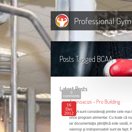
Professional Gym
Posts Tagged
BCAA
Latest Posts
0
comments
Aminoacizii – Pro Building
16
Dec
BCAA sunt consideraţi printre cele mai 
2012
orice program alimentar. Cu toate că nu
iar documentaţia ştiinţifică este vastă, m
valoroşi şi indispensabili sunt de fapt.