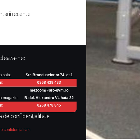
tarii recente
cteaza-ne:
a sala:
Str. Branduselor nr.74, et.1
n:
0368 439 433
:
mezcom@pro-gym.ro
a magazin:
B-dul. Alexandru Vlahuta 32
n:
0268 478 845
ca de confidențialitate
de confidențialitate