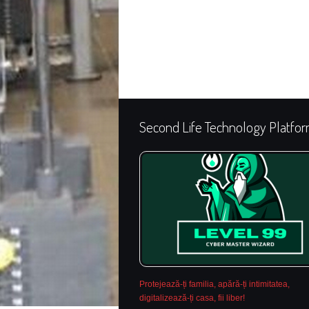
Second Life Technology Platfo
Protejează-ți familia, apără-ți intimitatea,
digitalizează-ți casa, fii liber!