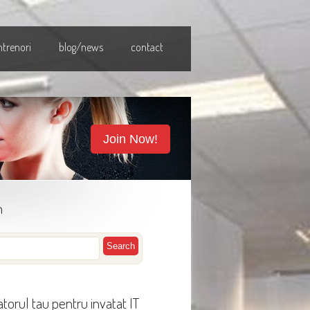
ntrenori
blog/news
contact
Join Now!
h
torul tau pentru invatat IT