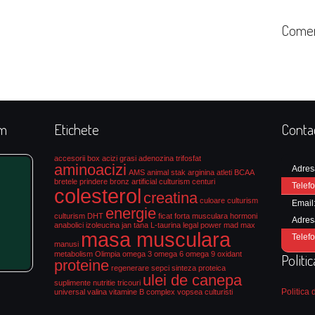
Comen
rm
Etichete
Conta
accesorii box
acizi grasi
adenozina trifosfat
aminoacizi
Adres
AMS
animal stak
arginina
atleti
BCAA
bretele prindere
bronz artificial culturism
centuri
Telefo
colesterol
creatina
culoare culturism
Email
energie
culturism
DHT
ficat
forta musculara
hormoni
Adres
anabolici
izoleucina
jan tana
L-taurina
legal power
mad max
masa musculara
Telefo
manusi
metabolism
Olimpia
omega 3
omega 6
omega 9
oxidant
Politi
proteine
regenerare
sepci
sinteza proteica
ulei de canepa
suplimente nutritie
tricouri
Politica 
universal
valina
vitamine B complex
vopsea culturisti