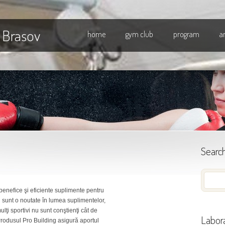
 Brasov
home
gym club
program
a
Searc
benefice şi eficiente suplimente pentru
 sunt o noutate în lumea suplimentelor,
ulţi sportivi nu sunt conştienţi cât de
Labora
 Produsul Pro Building asigură aportul