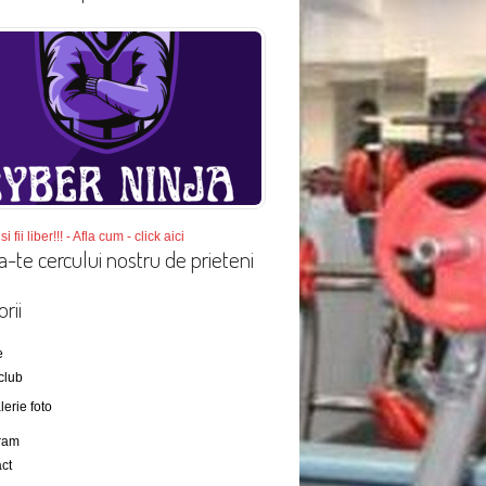
si fii liber!!! - Afla cum - click aici
a-te cercului nostru de prieteni
rii
e
club
lerie foto
ram
ct