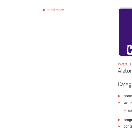
read more
Invata IT 
Alatur
Catego
hom
gym 
ga
prog
conta