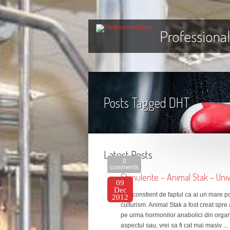
Professiona
Posts Tagged
DHT
Latest Posts
0
comments
Stimulente – Animal Stak – Univ
09
Dec
Esti constient de faptul ca ai un mare po
2012
culturism. Animal Stak a fost creat spre
pe urma hormonilor anabolici din organ
aspectul sau, vrei sa fi cat mai masiv ...