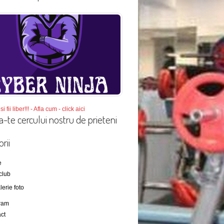
si fii liber!!! - Afla cum - click aici
a-te cercului nostru de prieteni
rii
e
club
lerie foto
ram
ct