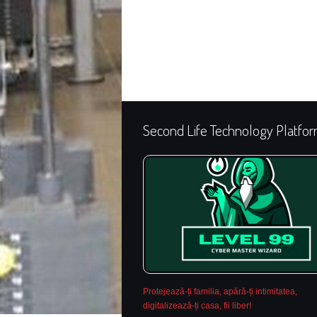
Second Life Technology Platfo
Protejează-ți familia, apără-ți intimitatea,
digitalizează-ți casa, fii liber!