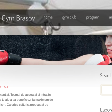
l Gym Brasov
home
gym club
program
a
Searc
ersal
tential. Tocmai de aceea ai si intrat in
 a te ajuta sa beneficiezi la maximum de
ism. Ca orice culturist preocupat de
Labora