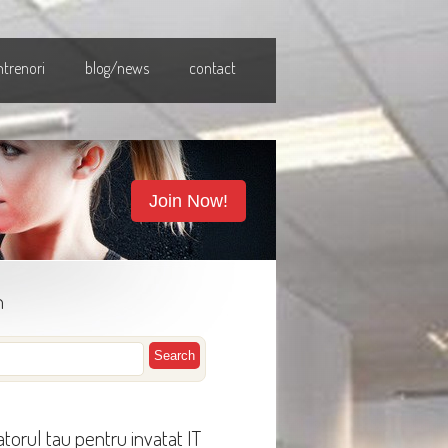
ntrenori
blog/news
contact
Join Now!
h
torul tau pentru invatat IT