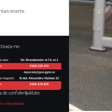
tarii recente
cteaza-ne:
a sala:
Str. Branduselor nr.74, et.1
n:
0368 439 433
:
mezcom@pro-gym.ro
a magazin:
B-dul. Alexandru Vlahuta 32
n:
0268 478 845
ca de confidențialitate
de confidențialitate