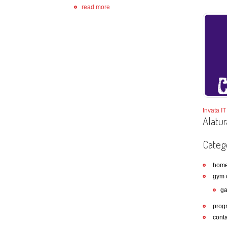
read more
Invata IT 
Alatur
Catego
hom
gym 
ga
prog
conta