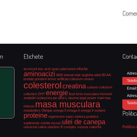
Comen
rm
Etichete
Conta
accesorii box
acizi grasi
adenozina trifosfat
aminoacizi
Adres
AMS
animal stak
arginina
atleti
BCAA
bretele prindere
bronz artificial culturism
centuri
Telefo
colesterol
creatina
culoare culturism
Email
energie
culturism
DHT
ficat
forta musculara
hormoni
Adres
anabolici
izoleucina
jan tana
L-taurina
legal power
mad max
masa musculara
Telefo
manusi
metabolism
Olimpia
omega 3
omega 6
omega 9
oxidant
Politi
proteine
regenerare
sepci
sinteza proteica
ulei de canepa
suplimente nutritie
tricouri
Politica 
universal
valina
vitamine B complex
vopsea culturisti