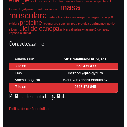
energie
ficat
forta musculara
hormoni anabolici
izoleucina
jan tana
L-
masa
taurina
legal power
mad max
manusi
musculara
metabolism
Olimpia
omega 3
omega 6
omega 9
proteine
oxidant
regenerare
sepci
sinteza proteica
suplimente nutritie
ulei de canepa
tricouri
universal
valina
vitamine B complex
vopsea culturisti
Contacteaza-ne:
Adresa sala:
Str. Branduselor nr.74, et.1
Telefon:
0368 439 433
Email:
mezcom@pro-gym.ro
Adresa magazin:
B-dul. Alexandru Vlahuta 32
Telefon:
0268 478 845
Politica de confidențialitate
Politica de confidențialitate