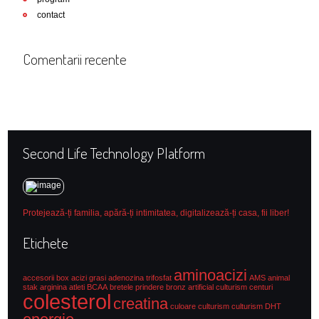
contact
Comentarii recente
Second Life Technology Platform
Protejează-ți familia, apără-ți intimitatea, digitalizează-ți casa, fii liber!
Etichete
aminoacizi
accesorii box
acizi grasi
adenozina trifosfat
AMS
animal
stak
arginina
atleti
BCAA
bretele prindere
bronz artificial culturism
centuri
colesterol
creatina
culoare culturism
culturism
DHT