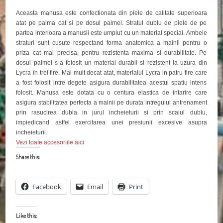
Aceasta manusa este confectionata din piele de calitate superioara
atat pe palma cat si pe dosul palmei. Stratul dublu de piele de pe
partea interioara a manusii este umplut cu un material special. Ambele
straturi sunt cusute respectand forma anatomica a mainii pentru o
priza cat mai precisa, pentru rezistenta maxima si durabilitate. Pe
dosul palmei s-a folosit un material durabil si rezistent la uzura din
Lycra în trei fire. Mai mult decat atat, materialul Lycra in patru fire care
a fost folosit intre degete asigura durabilitatea acestui spatiu intens
folosit. Manusa este dotata cu o centura elastica de intarire care
asigura stabilitatea perfecta a mainii pe durata intregului antrenament
prin rasucirea dubla in jurul incheieturii si prin scaiul dublu,
impiedicand astfel exercitarea unei presiunii excesive asupra
incheieturii.
Vezi toate accesoriile aici
Share this:
Facebook
Email
Print
Like this: