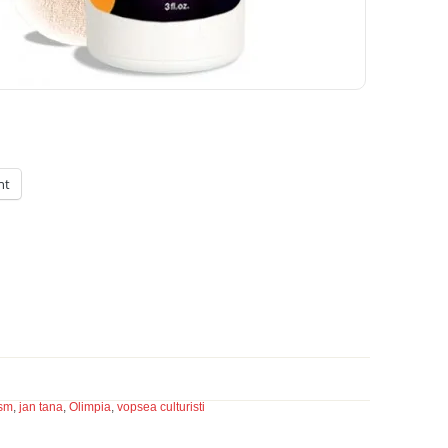
nt
ism
,
jan tana
,
Olimpia
,
vopsea culturisti