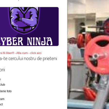
si fii liber!!! - Afla cum - click aici
a-te cercului nostru de prieteni
rii
e
club
lerie foto
ram
ct