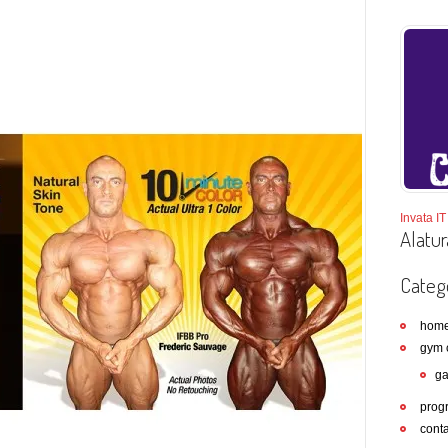
Invata IT 
Alatur
Catego
hom
gym 
ga
prog
conta