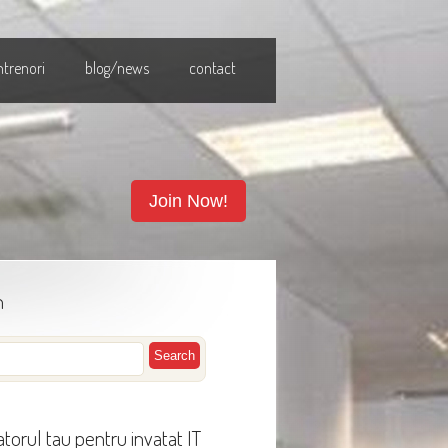
ntrenori
blog/news
contact
Join Now!
h
torul tau pentru invatat IT