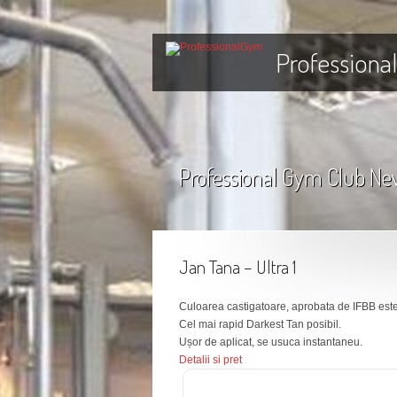
Professiona
Professional Gym Club Ne
Jan Tana – Ultra 1
Culoarea castigatoare, aprobata de IFBB este 
Cel mai rapid Darkest Tan posibil.
Ușor de aplicat, se usuca instantaneu.
Detalii si pret