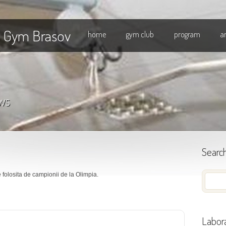
l Gym Brasov
home
gym club
program
a
ws
Searc
folosita de campionii de la Olimpia.
Labora