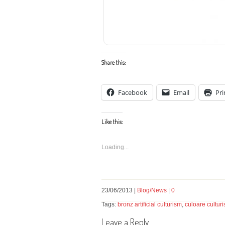
Share this:
Facebook
Email
Pri
Like this:
Loading...
23/06/2013 |
Blog/News
|
0
Tags:
bronz artificial culturism
,
culoare cultur
Leave a Reply