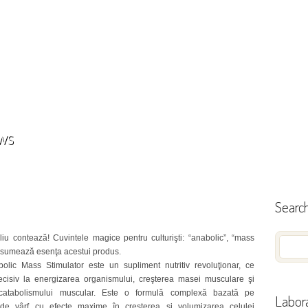
 Brasov
home
gym club
program
a
ws
Searc
liu contează! Cuvintele magice pentru culturişti: “anabolic”, “mass
însumează esenţa acestui produs.
lic Mass Stimulator este un supliment nutritiv revoluţionar, ce
ecisiv la energizarea organismului, creşterea masei musculare şi
 catabolismului muscular. Este o formulă complexă bazată pe
Labora
 de vârf cu efecte maxime în creşterea şi volumizarea celulei