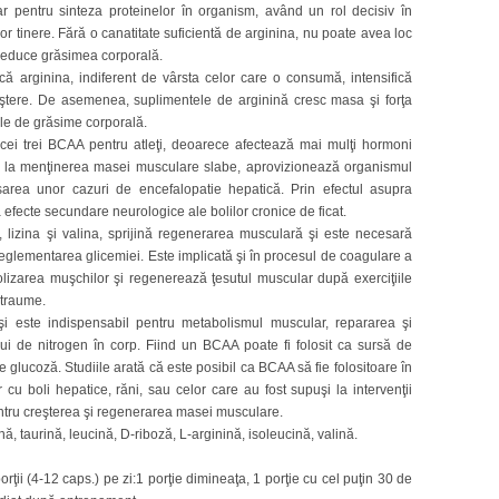
r pentru sinteza proteinelor în organism, având un rol decisiv în
r tinere. Fără o canatitate suficientă de arginina, nu poate avea loc
reduce grăsimea corporală.
 că arginina, indiferent de vârsta celor care o consumă, intensifică
ştere. De asemenea, suplimentele de arginină cresc masa şi forţa
ele de grăsime corporală.
 cei trei BCAA pentru atleţi, deoarece afectează mai mulţi hormoni
ie la menţinerea masei musculare slabe, aprovizionează organismul
rsarea unor cazuri de encefalopatie hepatică. Prin efectul asupra
 efecte secundare neurologice ale bolilor cronice de ficat.
, lizina şi valina, sprijină regenerarea musculară şi este necesară
eglementarea glicemiei. Este implicată şi în procesul de coagulare a
olizarea muşchilor şi regenerează ţesutul muscular după exerciţiile
e traume.
şi este indispensabil pentru metabolismul muscular, repararea şi
ului de nitrogen în corp. Fiind un BCAA poate fi folosit ca sursă de
 glucoză. Studiile arată că este posibil ca BCAA să fie folositoare în
u boli hepatice, răni, sau celor care au fost supuşi la intervenţii
 pentru creşterea şi regenerarea masei musculare.
, taurină, leucină, D-riboză, L-arginină, isoleucină, valină.
ţii (4-12 caps.) pe zi:1 porţie dimineaţa, 1 porţie cu cel puţin 30 de