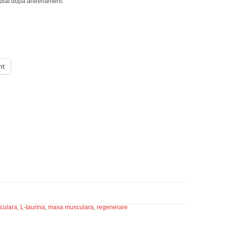
ediat după antrenament.
nt
sculara
,
L-taurina
,
masa musculara
,
regenerare