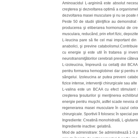
Aminoacidul L-arginină este absolut necesa
creşterea şi dezvoltarea optimă a organismelo
dezvoltarea masei musculare şi nu se poate 
Peste 50 de studii ştiinţifice au demonstrat
producerea şi eliberarea hormonului de cre
musculara, reducând, prin efort fizic, depozit
L-leucina pare să fie cel mai important din
anabolici, şi previne catabolismul.Contribu
cu energie şi este util în tratarea şi inve
neurotransmiţătorilor cerebrali previne câteva
L-izoleucina, împreună cu ceilalţi doi BCAA
pentru formarea hemoglobinei dar şi pentru r
sângelui. Izoleucina ar putea preveni catab
fizice intense, intervenţii chirurgicale sau alt
L-valina este un BCAA cu efect stimulant 
creşterea ţesuturilor şi menţinerea echilibr
energie pentru muşchi, astfel scade nevoia de
regenerarea masei musculare în cazul celor c
chirurgicale. Sportivii îl folosesc în special
Ingrediente: Creatină monohidrată, L-glutamină
Ingrediente inactive: gelatină.
Mod de administrare: Se administrează 1-3 por