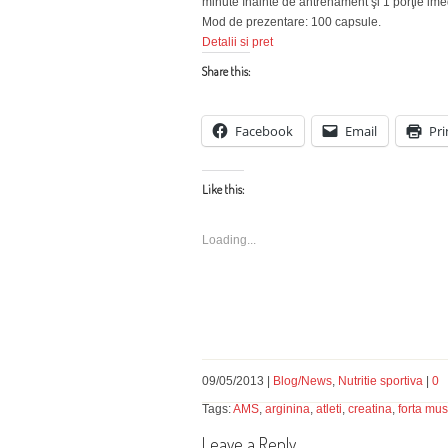
minute înainte de antrenament şi 1 porţie im
Mod de prezentare: 100 capsule.
Detalii si pret
Share this:
Facebook
Email
Pri
Like this:
Loading...
09/05/2013 |
Blog/News
,
Nutritie sportiva
|
0
Tags:
AMS
,
arginina
,
atleti
,
creatina
,
forta mu
Leave a Reply