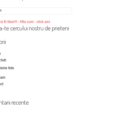
si fii liber!!! - Afla cum - click aici
a-te cercului nostru de prieteni
rii
e
club
lerie foto
ram
ct
tarii recente