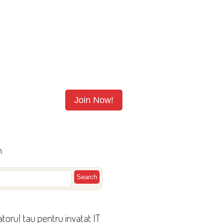
ntrenori
blog/news
contact
Join Now!
h
torul tau pentru invatat IT