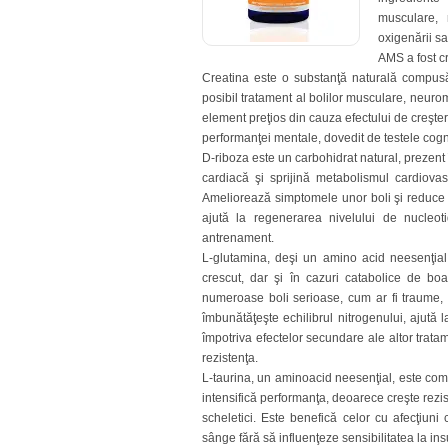
musculare, 
oxigenării sa
AMS a fost cr
Creatina este o substanţă naturală compusă 
posibil tratament al bolilor musculare, neuro
element preţios din cauza efectului de creşter
performanţei mentale, dovedit de testele cogn
D-riboza este un carbohidrat natural, prezent 
cardiacă şi sprijină metabolismul cardiovasc
Ameliorează simptomele unor boli şi reduce e
ajută la regenerarea nivelului de nucleot
antrenament.
L-glutamina, deşi un amino acid neesenţial,
crescut, dar şi în cazuri catabolice de bo
numeroase boli serioase, cum ar fi traume, a
îmbunătăţeşte echilibrul nitrogenului, ajută 
împotriva efectelor secundare ale altor trata
rezistenţa.
L-taurina, un aminoacid neesenţial, este co
intensifică performanţa, deoarece creşte rezi
scheletici. Este benefică celor cu afecţiuni
sânge fără să influenţeze sensibilitatea la ins