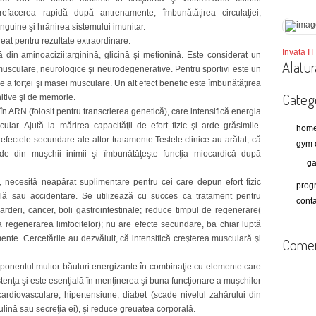
refacerea rapidă după antrenamente, îmbunătăţirea circulaţiei,
nguine şi hrănirea sistemului imunitar.
eat pentru rezultate extraordinare.
Invata IT 
din aminoacizii:arginină, glicină şi metionină. Este considerat un
Alatur
musculare, neurologice şi neurodegenerative. Pentru sportivi este un
e a forţei şi masei musculare. Un alt efect benefic este îmbunătăţirea
Catego
itive şi de memorie.
în ARN (folosit pentru transcrierea genetică), care intensifică energia
ular. Ajută la mărirea capacităţii de efort fizic şi arde grăsimile.
hom
fectele secundare ale altor tratamente.Testele clinice au arătat, că
gym 
ide din muşchii inimii şi îmbunătăţeşte funcţia miocardică după
ga
 necesită neapărat suplimentare pentru cei care depun efort fizic
prog
ală sau accidentare. Se utilizează cu succes ca tratament pentru
conta
rderi, cancer, boli gastrointestinale; reduce timpul de regenerare(
la regenerarea limfocitelor); nu are efecte secundare, ba chiar luptă
mente. Cercetările au dezvăluit, că intensifică creşterea musculară şi
Comen
mponentul multor băuturi energizante în combinaţie cu elemente care
stenţa şi este esenţială în menţinerea şi buna funcţionare a muşchilor
 cardiovasculare, hipertensiune, diabet (scade nivelul zahărului din
ulină sau secreţia ei), şi reduce greuatea corporală.