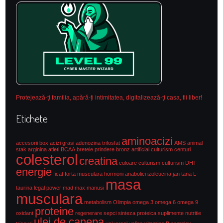
Protejează-ți familia, apără-ți intimitatea, digitalizează-ți casa, fii liber!
Etichete
aminoacizi
accesorii box
acizi grasi
adenozina trifosfat
AMS
animal
stak
arginina
atleti
BCAA
bretele prindere
bronz artificial culturism
centuri
colesterol
creatina
culoare culturism
culturism
DHT
energie
ficat
forta musculara
hormoni anabolici
izoleucina
jan tana
L-
masa
taurina
legal power
mad max
manusi
musculara
metabolism
Olimpia
omega 3
omega 6
omega 9
proteine
oxidant
regenerare
sepci
sinteza proteica
suplimente nutritie
ulei de canepa