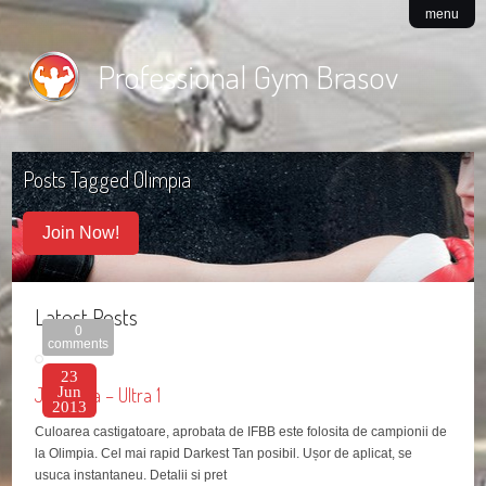
menu
Professional Gym Brasov
Posts Tagged
Olimpia
Join Now!
Latest Posts
0
comments
23
Jan Tana – Ultra 1
Jun
2013
Culoarea castigatoare, aprobata de IFBB este folosita de campionii de
la Olimpia. Cel mai rapid Darkest Tan posibil. Ușor de aplicat, se
usuca instantaneu. Detalii si pret