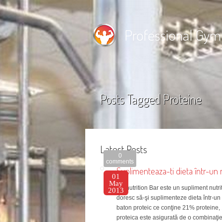
Professional Gym
Posts Tagged
Proteine
Latest Posts
0
comments
Suplimenteaza-ti dieta într-un 
01
May
Pronutrition Bar este un supliment nutri
2013
doresc să-şi suplimenteze dieta într-un
baton proteic ce conţine 21% proteine, 1
proteica este asigurată de o combinaţie 