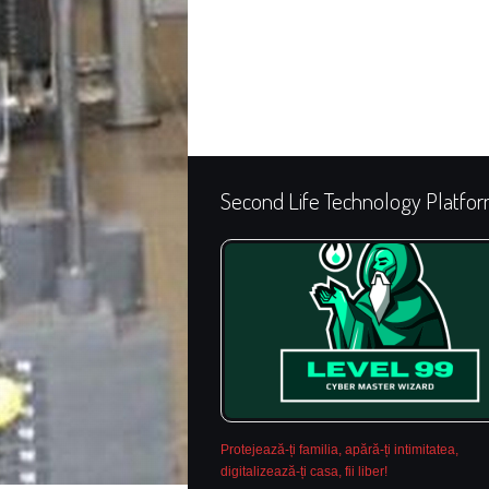
Second Life Technology Platfo
Protejează-ți familia, apără-ți intimitatea,
digitalizează-ți casa, fii liber!