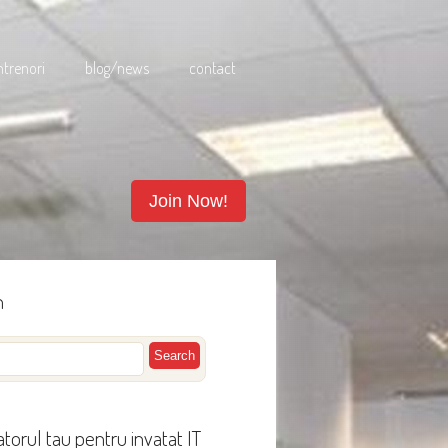
ntrenori
blog/news
contact
Join Now!
h
torul tau pentru invatat IT