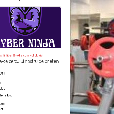
si fii liber!!! - Afla cum - click aici
a-te cercului nostru de prieteni
rii
e
club
lerie foto
ram
ct