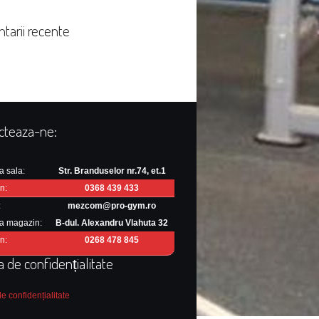
tarii recente
cteaza-ne:
a sala:
Str. Branduselor nr.74, et.1
n:
0368 439 433
:
mezcom@pro-gym.ro
a magazin:
B-dul. Alexandru Vlahuta 32
n:
0268 478 845
ca de confidențialitate
de confidențialitate