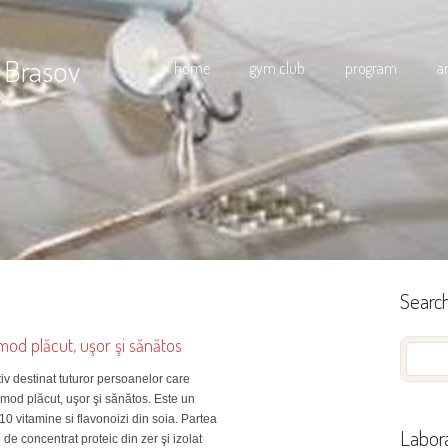
 Brasov
home
gym club
program
a
Searc
mod plăcut, uşor şi sănătos
tiv destinat tuturor persoanelor care
 mod plăcut, uşor şi sănătos. Este un
0 vitamine si flavonoizi din soia. Partea
Labora
de concentrat proteic din zer şi izolat