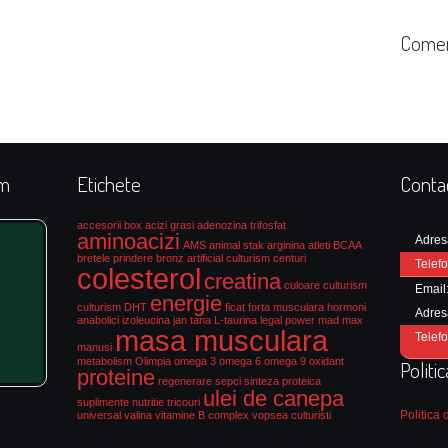
Comen
rm
Etichete
Conta
accesorii box
acizi grasi
adenozina trifosfat
aminoacizi
Adres
AMS
animal stak
arginina
atleti
BCAA
bretele prindere
bronz artificial culturism
centuri
Telefo
colesterol
creatina
culoare culturism
Email
energie
culturism
DHT
ficat
forta musculara
hormoni
Adres
anabolici
izoleucina
jan tana
L-taurina
legal power
mad max
masa musculara
Telefo
manusi
metabolism
Olimpia
omega 3
omega 6
omega 9
oxidant
Politi
proteine
regenerare
sepci
sinteza proteica
ulei de canepa
suplimente nutritie
tricouri
Politica 
universal
valina
vitamine B complex
vopsea culturisti