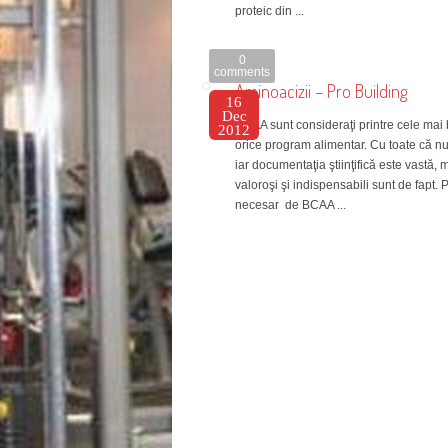
proteic din ...
0
comments
Aminoacizii – Pro Building
16
Dec
BCAA sunt consideraţi printre cele mai 
2012
orice program alimentar. Cu toate că nu
iar documentaţia ştiinţifică este vastă, m
valoroşi şi indispensabili sunt de fapt.
necesar de BCAA ...