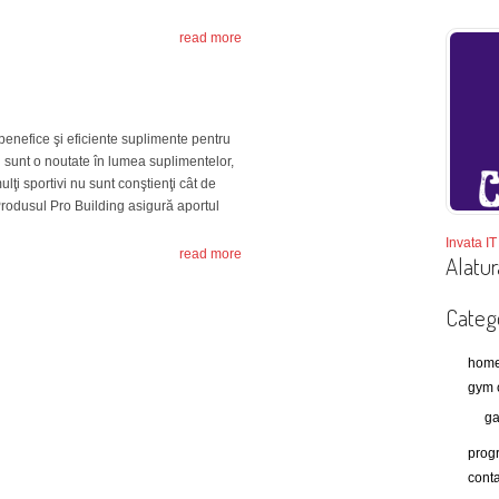
read more
benefice şi eficiente suplimente pentru
 sunt o noutate în lumea suplimentelor,
ulţi sportivi nu sunt conştienţi cât de
 Produsul Pro Building asigură aportul
Invata IT 
read more
Alatur
Catego
hom
gym 
ga
prog
conta