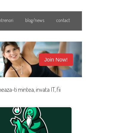
ntrenori
blog/news
contact
Join Now!
eaza-ti mintea, invata IT, fii