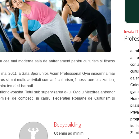
Invata IT 
Profe
aero
antre
 cea mai moderna sala de antrenament pentru culturism si fitness
conta
cultu
1 mai 2011 la Sala Sporturilor. Acum Professional Gym inseamna mai
galer
s si mai multe activitati cum ar fi culturism, fitness, aerobic, zumba,
Gale
tru femei si barbati.
gym 
arilor d-voastra. Totul sub supervizarea d-lui Ovidiu Mezdrea antrenor
 comisiei de competitii in cadrul Federatiei Romane de Culturism si
Hom
pilat
Priva
prog
Bodybuilding
tae 
Zum
Ut enim ad minim