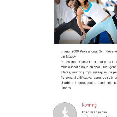
In anul 2000 Professional Gym devenea
din Brasov.
Professional Gym a functionat pana la 
mult: o locatie noua cu spatiu mai genero
pilates, kangoo jumps, masaj, saune pen
Personalul calificat va raspunde solicit
si arbitru international, presedintele
Fitness.
Running
Ut enim ad minim