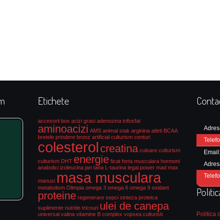
rm
Etichete
Conta
accesorii box
acizi grasi
adenozina trifosfat
aminoacizi
Adres
AMS
animal stak
arginina
atleti
BCAA
bretele prindere
bronz artificial culturism
centuri
Telefo
colesterol
creatina
culoare culturism
Email
energie
culturism
DHT
ficat
forta musculara
hormoni
Adres
anabolici
izoleucina
jan tana
L-taurina
legal power
mad max
masa musculara
Telefo
manusi
metabolism
Olimpia
omega 3
omega 6
omega 9
oxidant
Politi
proteine
regenerare
sepci
sinteza proteica
ulei de canepa
suplimente nutritie
tricouri
Politica 
universal
valina
vitamine B complex
vopsea culturisti