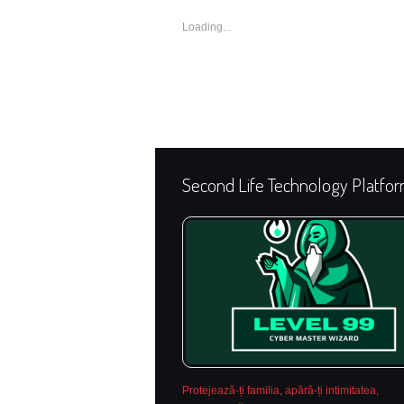
Loading...
Second Life Technology Platfo
Protejează-ți familia, apără-ți intimitatea,