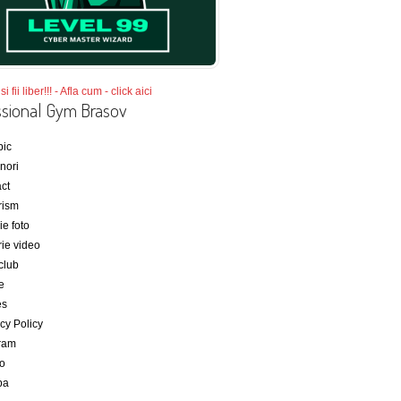
si fii liber!!! - Afla cum - click aici
ssional Gym Brasov
bic
nori
ct
rism
ie foto
rie video
club
e
es
cy Policy
ram
bo
ba