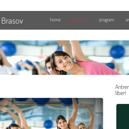
 Brasov
home
gym club
program
a
Antren
liber!