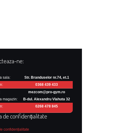
cteaza-ne:
a sala:
Str. Branduselor nr.74, et.1
n:
0368 439 433
:
mezcom@pro-gym.ro
a magazin:
B-dul. Alexandru Vlahuta 32
n:
0268 478 845
ca de confidențialitate
de confidențialitate