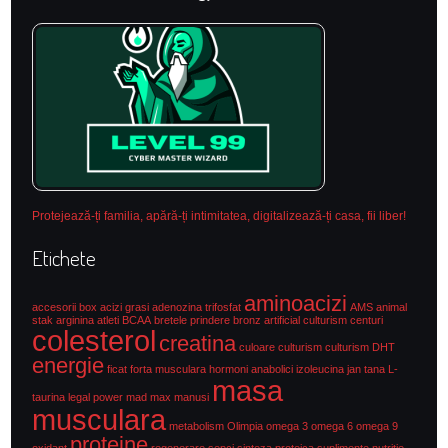
Protejează-ți familia, apără-ți intimitatea, digitalizează-ți casa, fii liber!
Etichete
aminoacizi
accesorii box
acizi grasi
adenozina trifosfat
AMS
animal
stak
arginina
atleti
BCAA
bretele prindere
bronz artificial culturism
centuri
colesterol
creatina
culoare culturism
culturism
DHT
energie
ficat
forta musculara
hormoni anabolici
izoleucina
jan tana
L-
masa
taurina
legal power
mad max
manusi
musculara
metabolism
Olimpia
omega 3
omega 6
omega 9
proteine