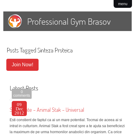
menu
Professional Gym Brasov
Posts Tagged
Sinteza Proteica
Join Now!
Latest Posts
0
comments
09
Stimulente – Animal Stak – Universal
Dec
2012
Esti constient de faptul ca ai un mare potential. Tocmai de aceea ai si
intrat in culturism. Animal Stak a fost creat spre a te ajuta sa beneficiezi
la maximum de pe urma hormonilor anabolici din organism. Ca orice