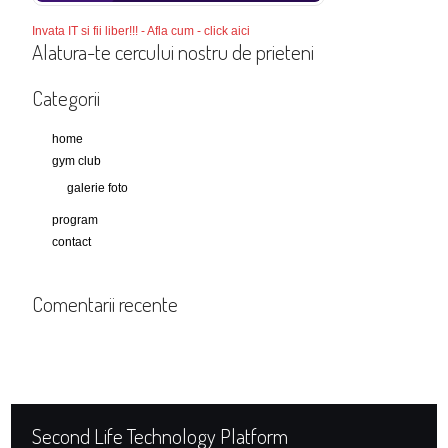
Invata IT si fii liber!!! - Afla cum - click aici
Alatura-te cercului nostru de prieteni
Categorii
home
gym club
galerie foto
program
contact
Comentarii recente
Second Life Technology Platform