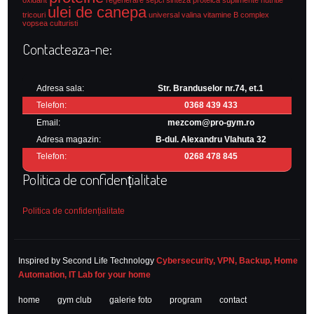
oxidant
regenerare
sepci
sinteza proteica
suplimente nutritie
ulei de canepa
tricouri
universal
valina
vitamine B complex
vopsea culturisti
Contacteaza-ne:
Adresa sala:
Str. Branduselor nr.74, et.1
Telefon:
0368 439 433
Email:
mezcom@pro-gym.ro
Adresa magazin:
B-dul. Alexandru Vlahuta 32
Telefon:
0268 478 845
Politica de confidențialitate
Politica de confidențialitate
Inspired by Second Life Technology
Cybersecurity, VPN, Backup, Home
Automation, IT Lab for your home
home
gym club
galerie foto
program
contact