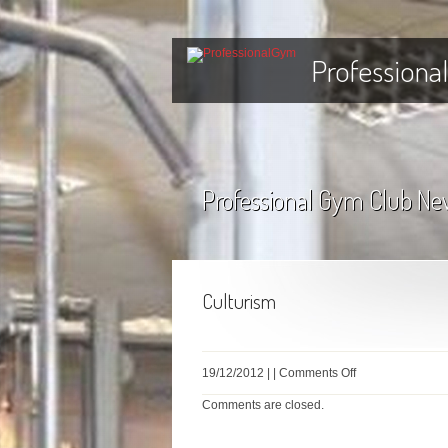
Professiona
Professional Gym Club Ne
Culturism
on
19/12/2012 | |
Comments Off
Culturism
Comments are closed.