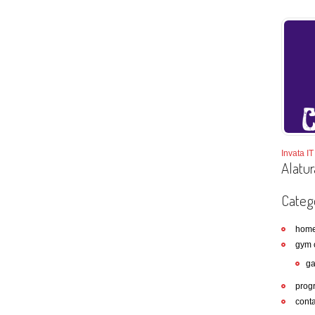
Invata IT 
Alatur
Catego
hom
gym 
ga
prog
conta