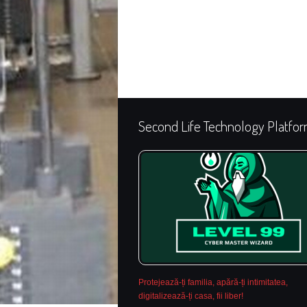
Second Life Technology Platfo
Protejează-ți familia, apără-ți intimitatea,
digitalizează-ți casa, fii liber!