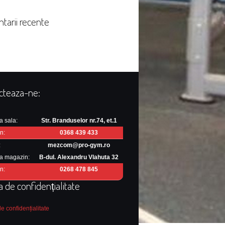
tarii recente
cteaza-ne:
a sala:
Str. Branduselor nr.74, et.1
n:
0368 439 433
:
mezcom@pro-gym.ro
a magazin:
B-dul. Alexandru Vlahuta 32
n:
0268 478 845
ca de confidențialitate
de confidențialitate