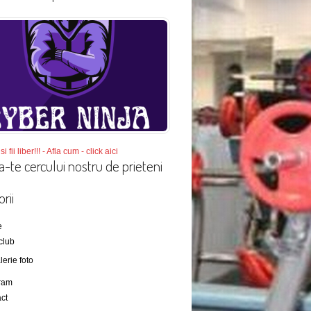
si fii liber!!! - Afla cum - click aici
a-te cercului nostru de prieteni
rii
e
club
lerie foto
ram
ct