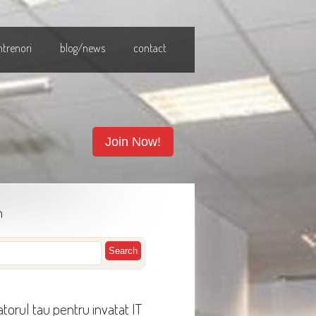
ntrenori
blog/news
contact
Join Now!
h
torul tau pentru invatat IT