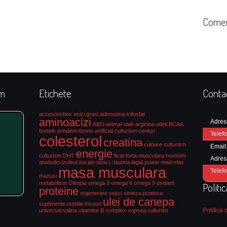
Comen
rm
Etichete
Conta
accesorii box
acizi grasi
adenozina trifosfat
aminoacizi
Adres
AMS
animal stak
arginina
atleti
BCAA
bretele prindere
bronz artificial culturism
centuri
Telefo
colesterol
creatina
culoare culturism
Email
energie
culturism
DHT
ficat
forta musculara
hormoni
Adres
anabolici
izoleucina
jan tana
L-taurina
legal power
mad max
masa musculara
Telefo
manusi
metabolism
Olimpia
omega 3
omega 6
omega 9
oxidant
Politi
proteine
regenerare
sepci
sinteza proteica
ulei de canepa
suplimente nutritie
tricouri
Politica 
universal
valina
vitamine B complex
vopsea culturisti