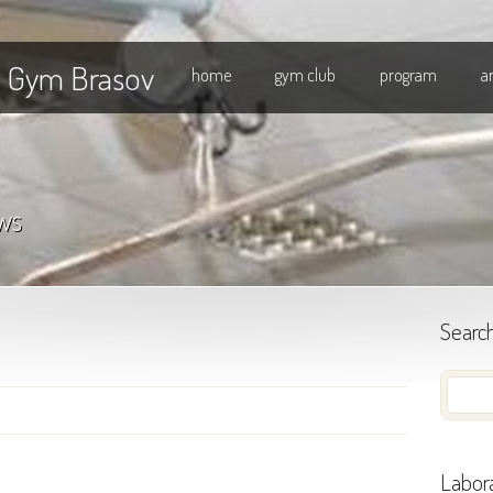
l Gym Brasov
home
gym club
program
a
ws
Searc
Labora