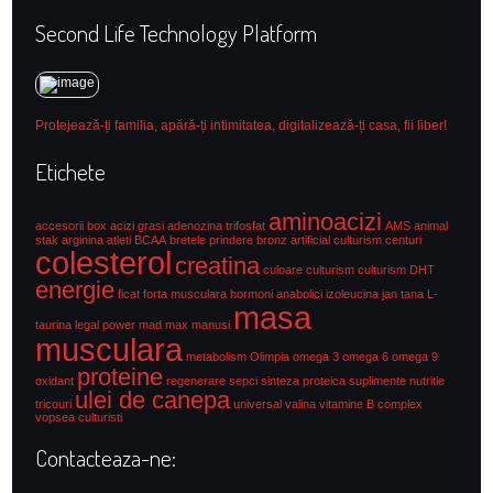
Second Life Technology Platform
Protejează-ți familia, apără-ți intimitatea, digitalizează-ți casa, fii liber!
Etichete
aminoacizi
accesorii box
acizi grasi
adenozina trifosfat
AMS
animal
stak
arginina
atleti
BCAA
bretele prindere
bronz artificial culturism
centuri
colesterol
creatina
culoare culturism
culturism
DHT
energie
ficat
forta musculara
hormoni anabolici
izoleucina
jan tana
L-
masa
taurina
legal power
mad max
manusi
musculara
metabolism
Olimpia
omega 3
omega 6
omega 9
proteine
oxidant
regenerare
sepci
sinteza proteica
suplimente nutritie
ulei de canepa
tricouri
universal
valina
vitamine B complex
vopsea culturisti
Contacteaza-ne: