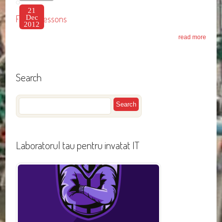
Fitness
lessons
21
Fitness lessons
Dec
2012
read more
Search
Laboratorul tau pentru invatat IT