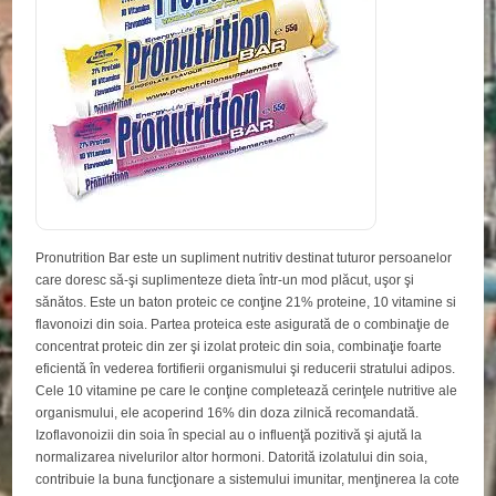
Pronutrition Bar este un supliment nutritiv destinat tuturor persoanelor
care doresc să-şi suplimenteze dieta într-un mod plăcut, uşor şi
sănătos. Este un baton proteic ce conţine 21% proteine, 10 vitamine si
flavonoizi din soia. Partea proteica este asigurată de o combinaţie de
concentrat proteic din zer şi izolat proteic din soia, combinaţie foarte
eficientă în vederea fortifierii organismului şi reducerii stratului adipos.
Cele 10 vitamine pe care le conţine completează cerinţele nutritive ale
organismului, ele acoperind 16% din doza zilnică recomandată.
Izoflavonoizii din soia în special au o influenţă pozitivă şi ajută la
normalizarea nivelurilor altor hormoni. Datorită izolatului din soia,
contribuie la buna funcţionare a sistemului imunitar, menţinerea la cote