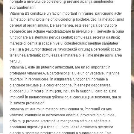
normale a nivelului de colesterol şi previne apariţia simptomelor
supraantrenării.
Vitamina B3 constituie un factor important în hrănire, participând activ
la metabolismul proteinelor, glucidelor şi lipidelor, deci la metabolismul
general al organismului. De asemenea, este esenţială pentru corp
deoarece: are acţiune vasodilatatoare la nivelul pielii; serveşte la buna
funcţionare a sistemului nervos central; stimulează secreţia gastrică;
măreşte glicemia şi scade nivelul colesterolului; menţine sănătatea
pielii şi a ţesuturilor digestive; favorizează circulaţia cerebrală; scade
tensiunea arterială; stimulează eliminarea bilei; înlesneşte asimilarea
fierului.
Vitamina E este un puternic antioxidant, are un rol important în
protejarea vitaminei A, a carotenilor şi a uleiurilor vegetale. Intervine
favorabil în reproducere, în asigurarea funcţionării normale a
glandelor sexuale şi a celor endocrine, înlesneşte depozitarea
glicogenului în ficat şi în muşchi, inclusiv în muşchiul cardiac. Este
implicată în metabolismul grăsimilor, al calciului şi al fosforului, dar şi
în sinteza proteinelor.
Vitamina B5 are rol in metabolismul celular şi, împreună cu alte
vitamine, contribuie la dezvoltarea energiei provenite din glucide,
grăsimi şi proteine. Participă la menţinerea stării de sănătate a
aparatului digestiv şi a ficatului. Stimulează activitatea diferitelor
glande şi sporeşte producţia de hormoni a suprarenalelor. Este