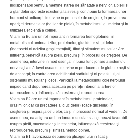
indispensabil pentru a menţine starea de sănătate a nervilor, a pielii si
a glandelor;sporeşte rezistenţa la stres şi contribuie la formarea unor
hormoni şi anticorpi; intervine în procesele de creştere, în prevenirea
apariţiei dermatitelor (bolilor de piele), în metabolismul glucidelor şi în
utilizarea eficientă a colinei.
Vitamina B6 are un rol important în formarea hemoglobinei, în
metabolismul aminoacizilor, proteinelor, glucidelor şi lipidelor
(îndeosebi al acizilor graşi esenţiali), fiind şi stimulent muscular. Are
influenţă benefică asupra pielii, precum şi în procesul de creştere. De
asemenea, intervine în mod esenţial în buna funcţionare a sistemului
nervos şi a măduvei osoase. Intervine în producerea de globule roşii şi
de anticorpi; în controlarea echilibrului sodiului şi al potasiului, al
sistemului muscular şi osos. Participă la metabolismul colesterolului
împiedicând depunerea acestuia pe pereţii interiori ai arterelor
(arteroscleroza). Influenţează creşterea şi reproducerea.
Vitamina B2 are un rol important în metabolismul proteinelor,
grăsimilor, dar cu precădere al glucidelor (scade glicemia), în
creşterea şi respiraţia celulelor, ca şi în procesul normal al vederii. De
asemenea, ea asigura un bun tonus muscular şi acţionează favorabil
asupra pielii, mucoaselor şi intestinelor, influenţează creşterea şi
reproducerea, precum şi sinteza hemoglobinei.
Vitamina B1 favorizează depunerea glicogenului în ficat şi