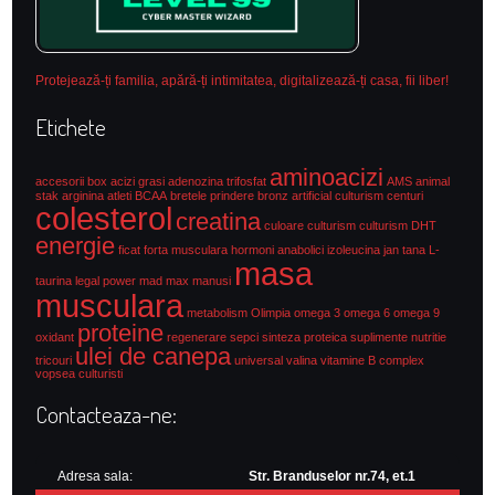
Protejează-ți familia, apără-ți intimitatea, digitalizează-ți casa, fii liber!
Etichete
aminoacizi
accesorii box
acizi grasi
adenozina trifosfat
AMS
animal
stak
arginina
atleti
BCAA
bretele prindere
bronz artificial culturism
centuri
colesterol
creatina
culoare culturism
culturism
DHT
energie
ficat
forta musculara
hormoni anabolici
izoleucina
jan tana
L-
masa
taurina
legal power
mad max
manusi
musculara
metabolism
Olimpia
omega 3
omega 6
omega 9
proteine
oxidant
regenerare
sepci
sinteza proteica
suplimente nutritie
ulei de canepa
tricouri
universal
valina
vitamine B complex
vopsea culturisti
Contacteaza-ne:
Adresa sala:
Str. Branduselor nr.74, et.1