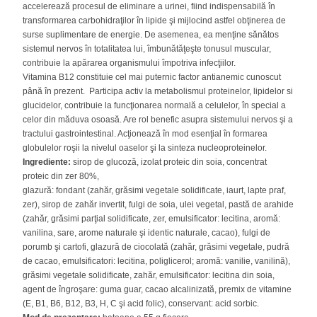
accelerează procesul de eliminare a urinei, fiind indispensabilă în
transformarea carbohidraţilor în lipide şi mijlocind astfel obţinerea de
surse suplimentare de energie. De asemenea, ea menţine sănătos
sistemul nervos în totalitatea lui, îmbunătăţeşte tonusul muscular,
contribuie la apărarea organismului împotriva infecţiilor.
Vitamina B12 constituie cel mai puternic factor antianemic cunoscut
până în prezent. Participa activ la metabolismul proteinelor, lipidelor si
glucidelor, contribuie la funcţionarea normală a celulelor, în special a
celor din măduva osoasă. Are rol benefic asupra sistemului nervos şi a
tractului gastrointestinal. Acţionează în mod esenţial în formarea
globulelor roşii la nivelul oaselor şi la sinteza nucleoproteinelor.
Ingrediente:
sirop de glucoză, izolat proteic din soia, concentrat
proteic din zer 80%,
glazură: fondant (zahăr, grăsimi vegetale solidificate, iaurt, lapte praf,
zer), sirop de zahăr invertit, fulgi de soia, ulei vegetal, pastă de arahide
(zahăr, grăsimi parţial solidificate, zer, emulsificator: lecitina, aromă:
vanilina, sare, arome naturale şi identic naturale, cacao), fulgi de
porumb şi cartofi, glazură de ciocolată (zahăr, grăsimi vegetale, pudră
de cacao, emulsificatori: lecitina, poliglicerol; aromă: vanilie, vanilină),
grăsimi vegetale solidificate, zahăr, emulsificator: lecitina din soia,
agent de îngroşare: guma guar, cacao alcalinizată, premix de vitamine
(E, B1, B6, B12, B3, H, C şi acid folic), conservant: acid sorbic.