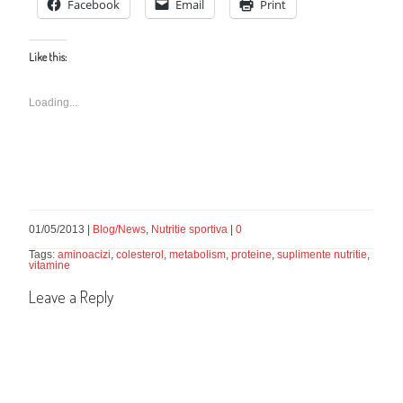
Facebook
Email
Print
Like this:
Loading...
01/05/2013 |
Blog/News
,
Nutritie sportiva
|
0
Tags:
aminoacizi
,
colesterol
,
metabolism
,
proteine
,
suplimente nutritie
,
vitamine
Leave a Reply