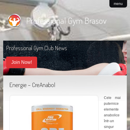
menu
Professional Gym Brasov
Professional Gym Club News
Join Now!
Energie – CreAnabol
Cele mai
puternice
elemente
anabolice
într-un
singur