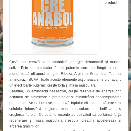
produs!
CreAnabol crează stare anabolică, energie debordantă şi muşchi
solizi. Este un stimulator foarte puternic care pe lângă creatina
monohidrată ultrapură conţine: Riboza, Arginina, Glutamina, Taurina,
aminoacizii BCAA. Toate aceste elemente acţionează sinergic, având
un efect foarte puternic; creşte forţa şi masa musculară.
Creatina, un aminoacid neesenţial, creşte rezervele de energie prin
acţiunea de sintetizare a proteinelor şi minimizând descompunerea
proteinelor. Acest lucru se datorează faptului că hidratează excelent
celulele. Intensifică creşterea masei musculare prin fortificarea şi
creşterea fibrelor. Cercetările recente au dezvăluit că pe lângă forţă,
regenerare şi masă musculară crescută, creatina accelerează şi
arderea grăsimilor.