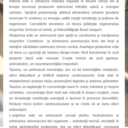
Riboza este o zaharoză naturală regăsită în fiecare celulă vie şi
începe procesul producerii adinozinei trifosfat, adică a energiei
celulare. Sprijină performanţa atletică alimentând celulele ţesutului
muscular în continuu cu energie, astfel creşte rezistenţa şi puterea de
regenerare. Cercetările dovedesc că riboza grăbeşte regenerarea
muşchilor (inclusiv ai inimii), şi îmbunătăţeşte fluxul sanguin.
Glutamina este un aminoacid care ajută la construirea şi menţinerea
muşchilor. Contribuie la eliminarea amoniacului toxic din ficat şi
menţine sănătatea sistemului nervos central. Avantajul glutaminei este
că trece cu uşurinţă de bariera sânge-creier, fiind transformat în acid
glutamic dacă este necesar. Creşte nivelul de acid gamma-
aminobutiric, un neurotransmiţător important.
Taurina, un aminoacid neesenţial, are rol de transmiţător metabolic,
efect detoxifiant şi fortifică sistemul cardiovascular. Este vital în
metabolismul acidului biliar, promovând digestia şi arderea grăsimilor.
Taurina se regăseşte în concentraţie mare în creier, intestine şi muşchi
scheletici, concentraţia fiind mult mai ridicată în timpul creşterii, ceea
ce dovedeşte contribuţia esenţială a taurinei în procesul dezvoltării.
Reduce riscul bolilor cardiovasculare şi se crede că ar avea efect
antioxidant.
L-arginina este un aminoacid crucial pentru neutralizarea şi
eliminarea amoniacului din organism – substanţă nocivă, rezultată în
urma dezintegrării proteinelor. Are un efect detoxificant; consumul