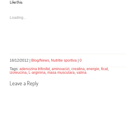
Like this:
Loading...
16/12/2012 |
Blog/News
,
Nutritie sportiva
|
0
Tags:
adenozina trifosfat
,
aminoacizi
,
creatina
,
energie
,
ficat
,
izoleucina
,
L-arginina
,
masa musculara
,
valina
Leave a Reply