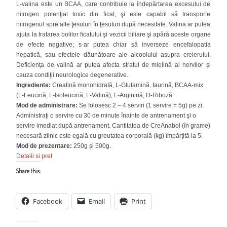
L-valina este un BCAA, care contribuie la îndepărtarea excesului de
nitrogen potenţial toxic din ficat, şi este capabil să transporte
nitrogenul spre alte ţesuturi în ţesuturi după necesitate. Valina ar putea
ajuta la tratarea bolilor ficatului şi vezicii biliare şi apără aceste organe
de efecte negative; s-ar putea chiar să inverseze encefalopatia
hepatică, sau efectele dăunătoare ale alcoolului asupra creierului.
Deficienţa de valină ar putea afecta stratul de mielină al nervilor şi
cauza condiţii neurologice degenerative.
Ingrediente:
Creatină monohidrată, L-Glutamină, taurină, BCAA-mix
(L-Leucină, L-Isoleucină, L-Valină), L-Arginină, D-Riboză.
Mod de administrare:
Se folosesc 2 – 4 serviri (1 servire = 5g) pe zi.
Administraţi o servire cu 30 de minute înainte de antrenament şi o
servire imediat după antrenament. Cantitatea de CreAnabol (în grame)
necesară zilnic este egală cu greutatea corporală (kg) împărţită la 5.
Mod de prezentare:
250g şi 500g.
Detalii si pret
Share this:
Facebook
Email
Print