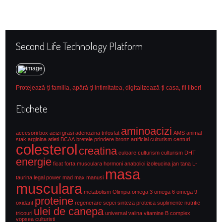
Second Life Technology Platform
Protejează-ți familia, apără-ți intimitatea, digitalizează-ți casa, fii liber!
Etichete
aminoacizi
accesorii box
acizi grasi
adenozina trifosfat
AMS
animal
stak
arginina
atleti
BCAA
bretele prindere
bronz artificial culturism
centuri
colesterol
creatina
culoare culturism
culturism
DHT
energie
ficat
forta musculara
hormoni anabolici
izoleucina
jan tana
L-
masa
taurina
legal power
mad max
manusi
musculara
metabolism
Olimpia
omega 3
omega 6
omega 9
proteine
oxidant
regenerare
sepci
sinteza proteica
suplimente nutritie
ulei de canepa
tricouri
universal
valina
vitamine B complex
vopsea culturisti