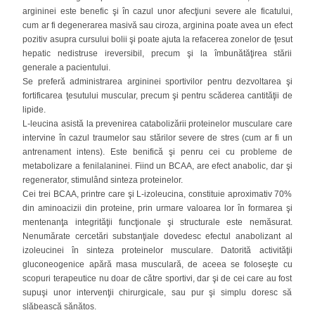
argininei este benefic şi în cazul unor afecţiuni severe ale ficatului,
cum ar fi degenerarea masivă sau ciroza, arginina poate avea un efect
pozitiv asupra cursului bolii şi poate ajuta la refacerea zonelor de ţesut
hepatic nedistruse ireversibil, precum şi la îmbunătăţirea stării
generale a pacientului.
Se preferă administrarea argininei sportivilor pentru dezvoltarea şi
fortificarea ţesutului muscular, precum şi pentru scăderea cantităţii de
lipide.
L-leucina asistă la prevenirea catabolizării proteinelor musculare care
intervine în cazul traumelor sau stărilor severe de stres (cum ar fi un
antrenament intens). Este benifică şi penru cei cu probleme de
metabolizare a fenilalaninei. Fiind un BCAA, are efect anabolic, dar şi
regenerator, stimulând sinteza proteinelor.
Cei trei BCAA, printre care şi L-izoleucina, constituie aproximativ 70%
din aminoacizii din proteine, prin urmare valoarea lor în formarea şi
mentenanţa integrităţii funcţionale şi structurale este nemăsurat.
Nenumărate cercetări substanţiale dovedesc efectul anabolizant al
izoleucinei în sinteza proteinelor musculare. Datorită activităţii
gluconeogenice apără masa musculară, de aceea se foloseşte cu
scopuri terapeutice nu doar de către sportivi, dar şi de cei care au fost
supuşi unor intervenţii chirurgicale, sau pur şi simplu doresc să
slăbească sănătos.