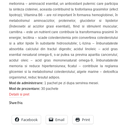
metionina – aminoacid esential, un antioxidant puternic care participa
la sinteza cisteinei, aceasta contribuind la fosforilarea grasimilor (efect
lipotrop); Vitamina B6 – are rol important în formarea hemoglobinei, în
metabolismul aminoacizilor, proteinelor, glucidelor si lipidelor
(îndeosebi al acizilor grasi esentiali), fiind si stimulent muscular;
carnitina – este un nutrient care contribuie la transformarea grasimii în
energie; lecitina – scade colesterolemia prin convertirea colesterolului
si a altor lipide în substante hidrosolubile; L-lizina – îmbunatateste
absorbtia calciului din tractul digestiv; acidul linoleic – acid gras
esential nesaturat omega-6, s-ar putea sa previna aparitia cancerului;
acidul oleic – acid gras mononesaturat omega-9, îmbunatateste
memoria si reduce hipertensiunea; ficatul – contribuie la reglarea
glicemiei si la metabolismul colesterolului; algele marine – detoxifica
organismul, reduc tesutul adipos.
Mod de administrare:
1 pachet pe zi dupa servirea mesei.
Mod de prezentare:
30 pachete
Detalii si pret
Share this:
Facebook
Email
Print