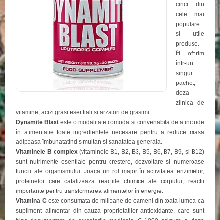
cinci din
cele mai
populare
si utile
produse.
Îti oferim
într-un
singur
pachet,
doza
zilnica de
vitamine, acizi grasi esentiali si arzatori de grasimi.
Dynamite Blast
este o modalitate comoda si convenabila de a include
în alimentatie toate ingredientele necesare pentru a reduce masa
adipoasa îmbunatatind simultan si sanatatea generala.
Vitaminele B complex
(vitaminele B1, B2, B3, B5, B6, B7, B9, si B12)
sunt nutrimente esentiale pentru crestere, dezvoltare si numeroase
functii ale organismului. Joaca un rol major în activitatea enzimelor,
proteinelor care catalizeaza reactiile chimice ale corpului, reactii
importante pentru transformarea alimentelor în energie.
Vitamina C
este consumata de milioane de oameni din toata lumea ca
supliment alimentar din cauza proprietatilor antioxidante, care sunt