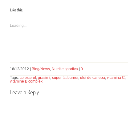
Like this:
Loading...
16/12/2012 |
Blog/News
,
Nutritie sportiva
|
0
Tags:
colesterol
,
grasimi
,
super fat burner
,
ulei de canepa
,
vitamina C
,
vitamine B complex
Leave a Reply