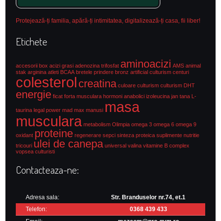
Protejează-ți familia, apără-ți intimitatea, digitalizează-ți casa, fii liber!
Etichete
aminoacizi
accesorii box
acizi grasi
adenozina trifosfat
AMS
animal
stak
arginina
atleti
BCAA
bretele prindere
bronz artificial culturism
centuri
colesterol
creatina
culoare culturism
culturism
DHT
energie
ficat
forta musculara
hormoni anabolici
izoleucina
jan tana
L-
masa
taurina
legal power
mad max
manusi
musculara
metabolism
Olimpia
omega 3
omega 6
omega 9
proteine
oxidant
regenerare
sepci
sinteza proteica
suplimente nutritie
ulei de canepa
tricouri
universal
valina
vitamine B complex
vopsea culturisti
Contacteaza-ne:
Adresa sala:
Str. Branduselor nr.74, et.1
Telefon:
0368 439 433