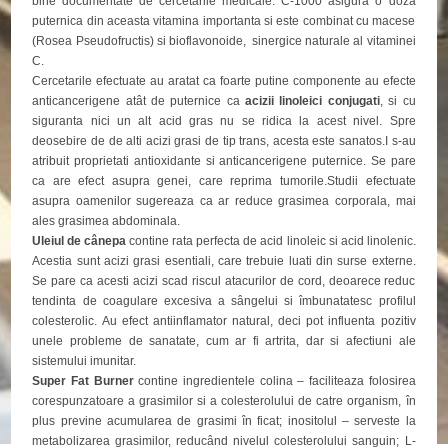
bine documentate de cercetarile medicale. C-1000 asigura o doza
puternica din aceasta vitamina importanta si este combinat cu macese
(Rosea Pseudofructis) si bioflavonoide, sinergice naturale al vitaminei
C.
Cercetarile efectuate au aratat ca foarte putine componente au efecte
anticancerigene atât de puternice ca
acizii linoleici conjugati
, si cu
siguranta nici un alt acid gras nu se ridica la acest nivel. Spre
deosebire de de alti acizi grasi de tip trans, acesta este sanatos.I s-au
atribuit proprietati antioxidante si anticancerigene puternice. Se pare
ca are efect asupra genei, care reprima tumorile.Studii efectuate
asupra oamenilor sugereaza ca ar reduce grasimea corporala, mai
ales grasimea abdominala.
Uleiul de cânepa
contine rata perfecta de acid linoleic si acid linolenic.
Acestia sunt acizi grasi esentiali, care trebuie luati din surse externe.
Se pare ca acesti acizi scad riscul atacurilor de cord, deoarece reduc
tendinta de coagulare excesiva a sângelui si îmbunatatesc profilul
colesterolic. Au efect antiinflamator natural, deci pot influenta pozitiv
unele probleme de sanatate, cum ar fi artrita, dar si afectiuni ale
sistemului imunitar.
Super Fat Burner
contine ingredientele colina – faciliteaza folosirea
corespunzatoare a grasimilor si a colesterolului de catre organism, în
plus previne acumularea de grasimi în ficat; inositolul – serveste la
metabolizarea grasimilor, reducând nivelul colesterolului sanguin; L-