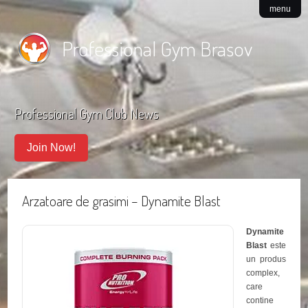
menu
Professional Gym Brasov
Professional Gym Club News
Join Now!
Arzatoare de grasimi – Dynamite Blast
Dynamite
Blast
este
un produs
complex,
care
contine